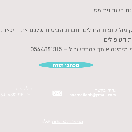
נת חשבונית מס
ק מול קופות החולים וחברת הביטוח שלכם את הזכאות
 הטיפולים
מינה אותך להתקשר ל – 0544881315
מכתבי תודה
טלפונים
נהיה בקשר
נייד 054-4881315
naamailanb@gmail.com
מדיניות הפרטיות
שלנו